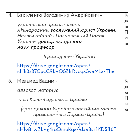
4.
Василенко Володимир Андрійович –
Копі
док
український правознавець-
від
міжнародник,
заслужений юрист України
,
Пол
Надзвичайний і Повноважний Посол
ква
України,
доктор юридичних
відб
наук
,
професор
(громадянин України)
https://drive.google.com/open?
id=1i3sB7CpcC9bvO6ZIrRvcqx3yaMLa-The
5.
Меламед Вадим -
Копі
док
адвокат, нотаріус,
від
Пол
член Колегії адвокатів Ізраїлю
ква
(громадянин України з постійним місцем
відб
проживання в Державі Ізраїль)
https://drive.google.com/open?
id=1v8_wZbyg4roQmoKqxAdax3srfKD5ff6T