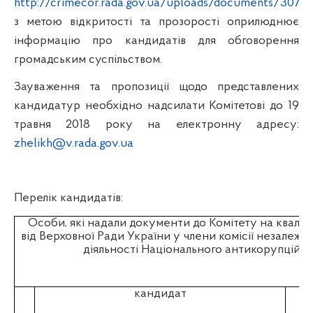
http://crimecor.rada.gov.ua/uploads/documents/30728
з метою відкритості та прозорості оприлюднює
інформацію про кандидатів для обговорення
громадським суспільством.
Зауваження та пропозиції щодо представлених
кандидатур необхідно надсилати Комітетові
до 19
травня 2018 року
на електронну адресу:
zhelikh@v.rada.gov.ua
Перелік кандидатів:
Особи, які надали документи до Комітету на кваліф
від Верховної Ради України у члени комісії незалежно
діяльності Національного антикорупційн
кандидат
д