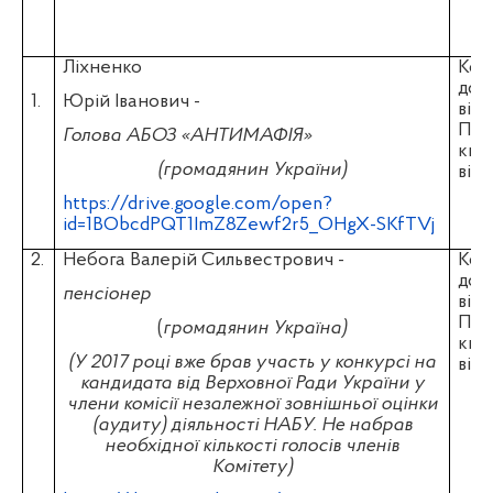
Ліхненко
Копі
док
1.
Юрій Іванович -
від
Пол
Голова АБОЗ «АНТИМАФІЯ»
ква
(громадянин України)
відб
https://drive.google.com/open?
id=1BObcdPQT1ImZ8Zewf2r5_OHgX-SKfTVj
2.
Небога Валерій Сильвестрович -
Копі
док
пенсіонер
від
Пол
(
громадянин
Україна)
ква
(У 2017 році вже брав участь у конкурсі на
відб
кандидата від Верховної Ради України у
члени комісії незалежної зовнішньої оцінки
(аудиту) діяльності НАБУ. Не набрав
необхідної кількості голосів членів
Комітету)