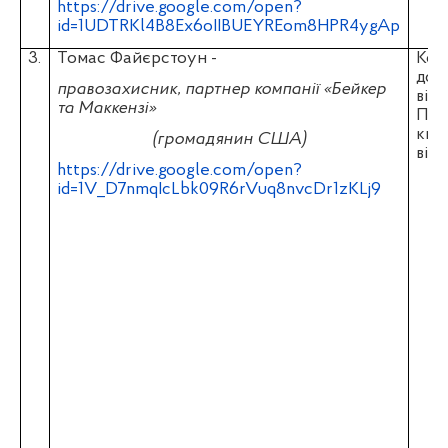
https://drive.google.com/open?
id=1UDTRKl4B8Ex6oIIBUEYREom8HPR4ygAp
3.
Томас Файєрстоун -
Копі
док
правозахисник, партнер компанії «Бейкер
від
та Маккензі»
Пол
ква
(громадянин США)
відб
https://drive.google.com/open?
id=1V_D7nmqIcLbk09R6rVuq8nvcDr1zKLj9