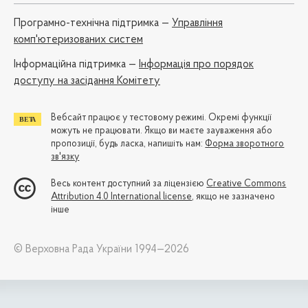
Програмно-технічна підтримка —
Управління
комп'ютеризованих систем
Iнформаційна підтримка —
Інформація про порядок
доступу на засідання Комітету
Вебсайт працює у тестовому режимі. Окремі функції
можуть не працювати. Якщо ви маєте зауваження або
пропозиції, будь ласка, напишіть нам:
Форма зворотного
зв'язку
Весь контент доступний за ліцензією
Creative Commons
Attribution 4.0 International license
, якщо не зазначено
інше
© Верховна Рада України 1994—2026