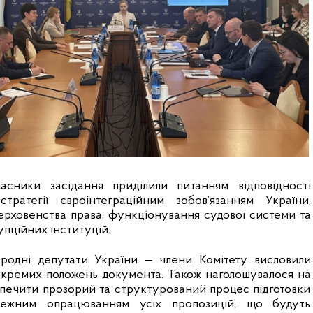
сники засідання приділили питанням відповідності 
тратегії євроінтеграційним зобов’язанням України, 
ерховенства права, функціонування судової системи та 
упційних інституцій.
ародні депутати України — члени Комітету висловили 
кремих положень документа. Також наголошувалося на 
зпечити прозорий та структурований процес підготовки 
лежним опрацюванням усіх пропозицій, що будуть 