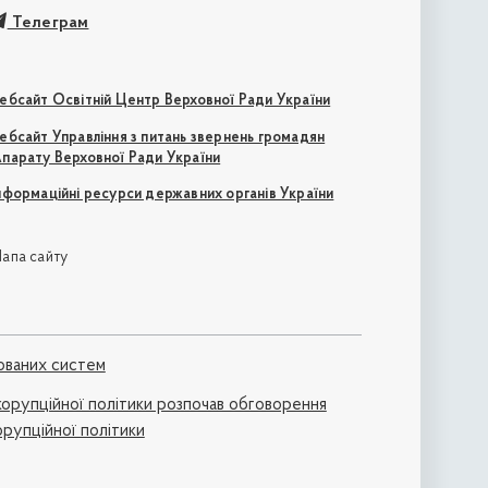
Телеграм
ебсайт Освітній Центр Верховної Ради України
ебсайт Управління з питань звернень громадян
парату Верховної Ради України
нформаційні ресурси державних органів України
апа сайту
ованих систем
икорупційної політики розпочав обговорення
орупційної політики