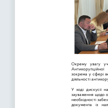
Окрему увагу уча
Антикорупційної с
зокрема у сфері в
діяльності антикор
У ході дискусії н
зауваження щодо о
необхідності забе
документа із на