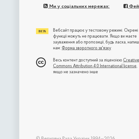
Ми у соціальних мережах:
Фей
Вебсайт працює у тестовому режимі. Окремі
функції можуть не працювати. Якщо ви маєте
зауваження або пропозиції, будь ласка, напиш
нам:
Форма зворотного зв'язку
Весь контент доступний за ліцензією
Creativ
Commons Attribution 4.0 International license
,
якщо не зазначено інше
© Верховна Рада України 1994—2026