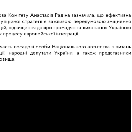
ва Комітету Анастасія Радіна зазначила, що ефективна 
рупційної стратегії є важливою передумовою зміцнення 
ій, підвищення довіри громадян та виконання Україною 
х процесу європейської інтеграції.
участь посадові особи Національного агентства з питань 
ції, народні депутати України, а також представники 
овища.