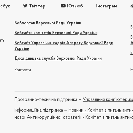
сбук
Твіттер
Ютьюб
Інстаграм
Вебпортал Верховної Ради України
В
Вебсайти комітетів Верховної Ради України
В
іть
Вебсайт Управління кадрів Апарату Верховної Ради
А
України
І
e
Дослідницька служба Верховної Ради України
Контакти
М
Програмно-технічна підтримка —
Управління комп'ютериз
Iнформаційна підтримка —
Новини - Комітет з питань ант
нової Антикорупційної стратегії - Комітет з питань антик