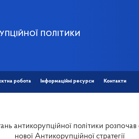
УПЦІЙНОЇ ПОЛІТИКИ
єктна робота
Інформаційні ресурси
Контакти
итань антикорупційної політики розпочав
нової Антикорупційної стратегії