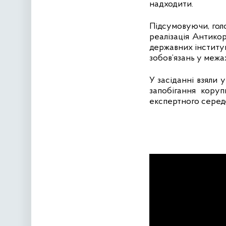
надходити.
Підсумовуючи, голо
реалізація Антико
державних інституц
зобов’язань у межа
У засіданні взяли 
запобігання коруп
експертного серед