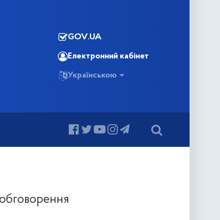
GOV.UA
Електронний кабінет
Українською
 обговорення