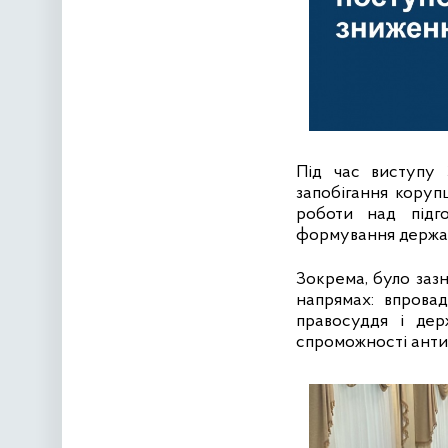
Під час виступу 
запобігання коруп
роботи над підго
формування держав
Зокрема, було зазн
напрямах: впрова
правосуддя і держ
спроможності анти