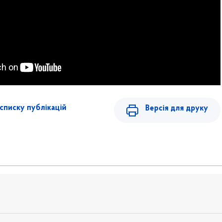
списку публікацій
Версія для друку