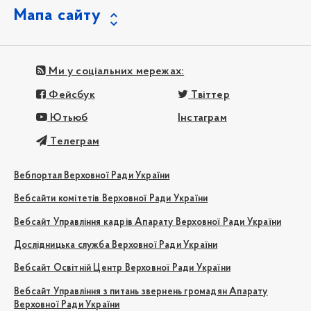
Мапа сайту
Ми у соціальних мережах:
Фейсбук
Твіттер
Ютьюб
Інстаграм
Телеграм
Вебпортал Верховної Ради України
Вебсайти комітетів Верховної Ради України
Вебсайт Управління кадрів Апарату Верховної Ради України
Дослідницька служба Верховної Ради України
Вебсайт Освітній Центр Верховної Ради України
Вебсайт Управління з питань звернень громадян Апарату
Верховної Ради України