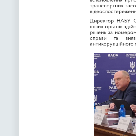
встановлення прис
транспортних засо
відеоспостереженн
Директор НАБУ Се
інших органів зді
рішень за номером
справи та вияв
антикорупційного с