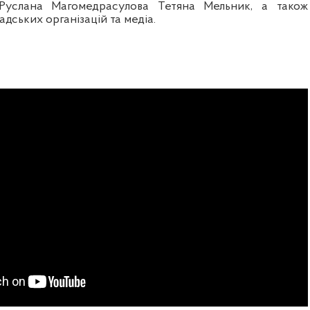
Руслана Магомедрасулова
Тетяна Мельник
, а також
дських організацій та медіа.