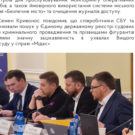
троїв для прослуховування, моніторингу оперативних
бів, а також ймовірного використання системи міського
я «Безпечне місто» та очищення журналів доступу.
мен Кривонос повідомив, що співробітники СБУ та
йснювали пошук у Єдиному
державному
реєстрі судових
 кримінального провадження та прізвищами фігурантів
ляли значну зацікавленість в ухвалах Вищого
уду у справі «Мідас».