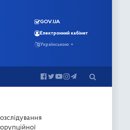
GOV.UA
Електронний кабінет
Українською
розслідування
корупційної