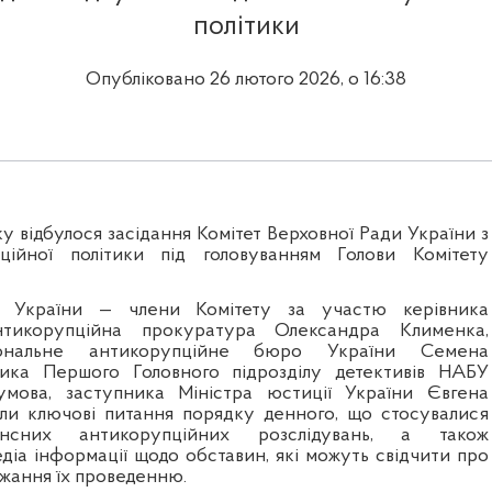
політики
Опубліковано 26 лютого 2026, о 16:38
у відбулося засідання Комітет Верховної Ради України з
ційної політики
під головуванням Голови Комітету
и України — члени Комітету за участю керівника
антикорупційна прокуратура
Олександра Клименка
,
іональне антикорупційне бюро України
Семена
ника Першого Головного підрозділу детективів НАБУ
умова
, заступника Міністра юстиції України
Євгена
и ключові питання порядку денного, що стосувалися
ансних антикорупційних розслідувань, а також
діа інформації щодо обставин, які можуть свідчити про
ання їх проведенню.