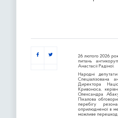
Поділитись
26 лютого 2026 рок
питань антикоруп
Анастасії Радіної
.
Народні депутат
Спеціалізована 
Директора Нац
Кривоноса
, керів
Олександра Абак
Пікалова
обговорил
перебігу резон
оприлюдненої в ме
можливе перешкодж