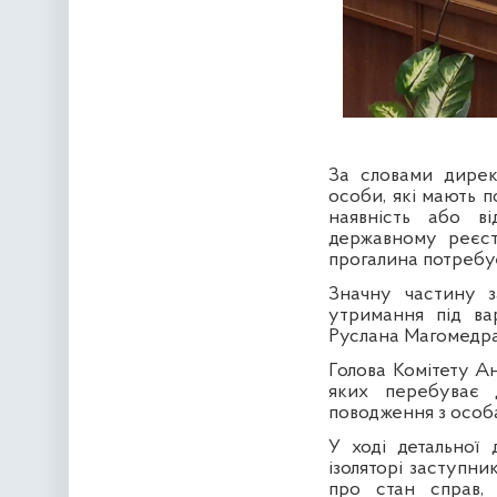
За словами дирек
особи, які мають 
наявність або в
державному реєст
прогалина потребує
Значну частину з
утримання під ва
Руслана Магомедрас
Голова Комітету
Ан
яких перебуває 
поводження з особа
У ході детальної
ізоляторі заступни
про стан справ