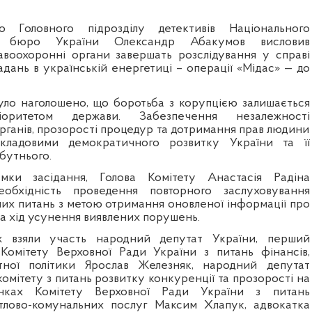
о Головного підрозділу детективів Національного
го бюро України Олександр Абакумов висловив
авоохоронні органи завершать розслідування у справі
дань в українській енергетиці – операції «Мідас» — до
було наголошено, що боротьба з корупцією залишається
іоритетом держави. Забезпечення незалежності
рганів, прозорості процедур та дотримання прав людини
кладовими демократичного розвитку України та її
бутнього.
мки засідання, Голова Комітету Анастасія Радіна
обхідність проведення повторного заслуховування
их питань з метою отримання оновленої інформації про
та хід усунення виявлених порушень.
ж взяли участь народний депутат України, перший
Комітету Верховної Ради України з питань фінансів,
тної політики
Ярослав Железняк
, народний депутат
дкомітету з питань розвитку конкуренції та прозорості на
нках Комітету Верховної Ради України з питань
тлово-комунальних послуг
Максим Хлапук
, адвокатка