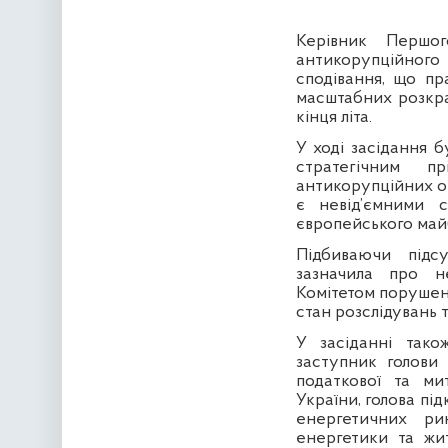
Керівник Першог
антикорупційно
сподівання, що пр
масштабних розкра
кінця літа.
У ході засідання 
стратегічним пр
антикорупційних о
є невід’ємними с
європейського май
Підбиваючи підсу
зазначила про не
Комітетом порушен
стан розслідувань 
У засіданні тако
заступник голови 
податкової та ми
України, голова пі
енергетичних ри
енергетики та жи