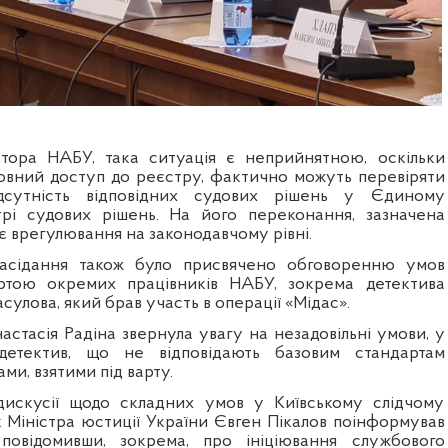
тора НАБУ, така ситуація є неприйнятною, оскільки
повний доступ
до реєстру, фактично можуть перевіряти
ідсутність відповідних судових рішень у
Єдиному
рі судових рішень
. На його переконання, зазначена
 врегулювання на законодавчому рівні.
асідання також було присвячено обговоренню умов
ртою окремих працівників НАБУ, зокрема детектива
улова, який брав участь в операції «Мідас».
астасія Радіна
звернула увагу на незадовільні умови, у
детектив, що не відповідають базовим стандартам
ми, взятими під варту.
 дискусії щодо складних умов у Київському слідчому
к Міністра юстиції України
Євген Пікалов
поінформував
,
повідомивши, зокрема, про ініціювання службового