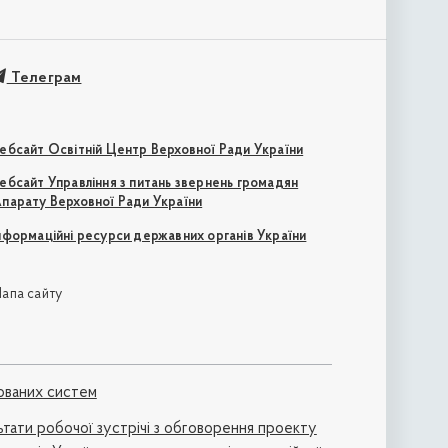
Телеграм
ебсайт Освітній Центр Верховної Ради України
ебсайт Управління з питань звернень громадян
парату Верховної Ради України
нформаційні ресурси державних органів України
апа сайту
ованих систем
ьтати робочої зустрічі з обговорення проекту