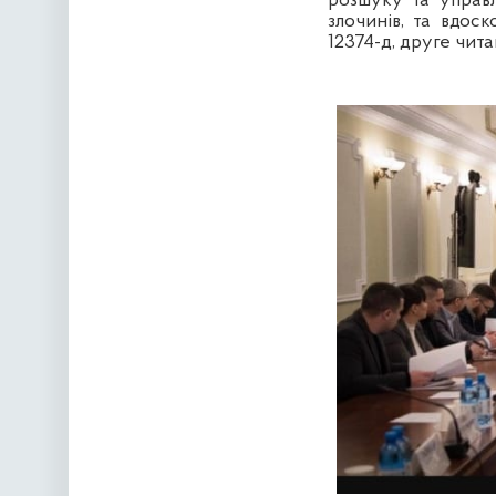
розшуку та управл
злочинів, та вдос
12374-д, друге чита