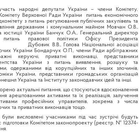
 участь народні депутати України – члени Комітету,
Комітету
Верховної Ради України
питань економічного
ідкомітету з питань регулювання публічних закупівель та
вління державним і комунальним майном Мовчан О.В.,
а юстиції України Банчук О.А., Генеральний директор
питань правової політики Офісу Президента
Дубовик В.В., Голова Національної асоціації
чих України Бондарчук О.П., члени Ради арбітражних
ражні керуючі, приватні виконавці, представники
ентства
України з питань виявлення, розшуку та
ами, одержаними від корупційних та інших злочинів,
оміки України, представники громадських організацій
нешнл Україна та Інституту законодавчих ідей та інші.
ворено актуальні питання, що стосуються вдосконалення
ння арештованими активами та їх реалізація, залучення
тивами професійних управителів, зокрема з числа
чих та приватних виконавців тощо.
о були висловлені учасниками під час зустрічі будуть
с підготовки Комітетом законопроекту (реєстр. № 12374-
ня.