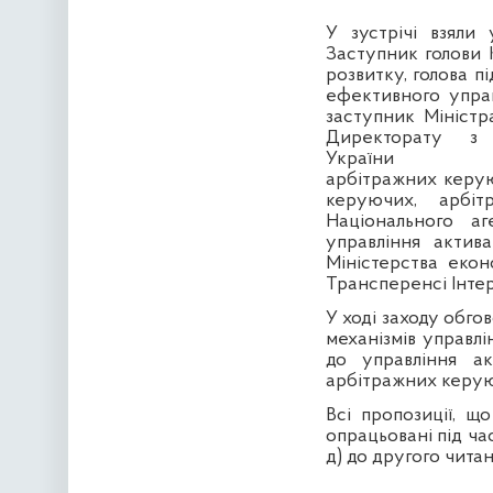
У зустрічі взяли
Заступник голови 
розвитку, голова п
ефективного упра
заступник Міністр
Директорату з 
України
арбітражних керую
керуючих, арбіт
Національного аг
управління актив
Міністерства екон
Трансперенсі Інтер
У ході заходу обго
механізмів управлі
до управління ак
арбітражних керую
Всі пропозиції, щ
опрацьовані під ча
д) до другого читан