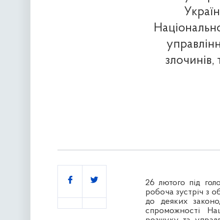
Україн
Національно
управлінн
злочинів,
Поділитись
26 лютого під гол
робоча
зустріч з 
до деяких законо
спроможності Нац