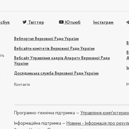
сбук
Твіттер
Ютьюб
Інстаграм
Вебпортал Верховної Ради України
В
Вебсайти комітетів Верховної Ради України
В
іть
Вебсайт Управління кадрів Апарату Верховної Ради
А
України
І
e
Дослідницька служба Верховної Ради України
Контакти
М
Програмно-технічна підтримка —
Управління комп'ютериз
Iнформаційна підтримка —
Новини - Інформація про резул