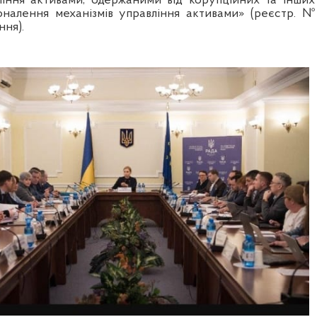
іння активами, одержаними від корупційних та інших
коналення механізмів управління активами» (реєстр. №
ння).