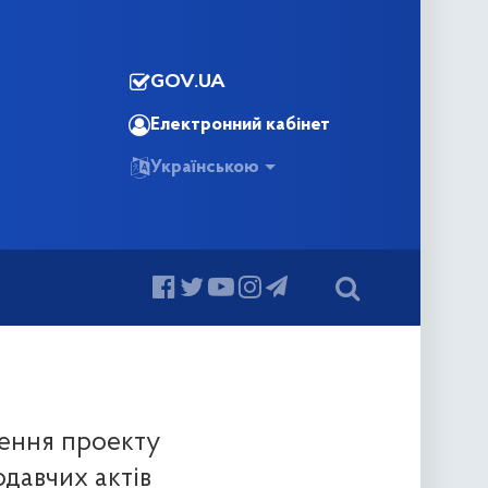
GOV.UA
Електронний кабінет
Українською
рення проекту
давчих актів