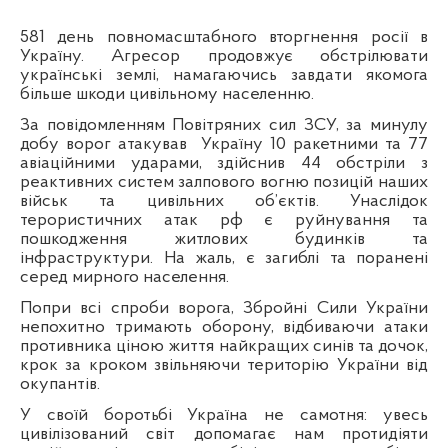
581 день повномасштабного вторгнення росії в
Україну. Агресор продовжує обстрілювати
українські землі, намагаючись завдати якомога
більше шкоди цивільному населенню.
За повідомленням Повітряних сил ЗСУ, за минулу
добу ворог атакував
Україну 10 ракетними та 77
авіаційними ударами, здійснив 44 обстріли з
реактивних систем залпового вогню позицій наших
військ та цивільних об’єктів. Унаслідок
терористичних атак рф є руйнування та
пошкодження житлових будинків та
інфраструктури. На жаль, є загиблі та поранені
серед мирного населення.
Попри всі спроби ворога, Збройні Сили України
непохитно тримають оборону, відбиваючи атаки
противника ціною життя найкращих синів та дочок,
крок за кроком звільняючи територію України від
окупантів.
У своїй боротьбі Україна не самотня: увесь
цивілізований світ допомагає нам протидіяти