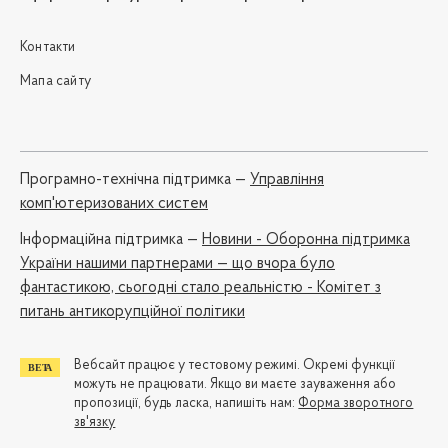
Контакти
Мапа сайту
Програмно-технічна підтримка —
Управління
комп'ютеризованих систем
Iнформаційна підтримка —
Новини - Оборонна підтримка
України нашими партнерами — що вчора було
фантастикою, сьогодні стало реальністю - Комітет з
питань антикорупційної політики
Вебсайт працює у тестовому режимі. Окремі функції
можуть не працювати. Якщо ви маєте зауваження або
пропозиції, будь ласка, напишіть нам:
Форма зворотного
зв'язку