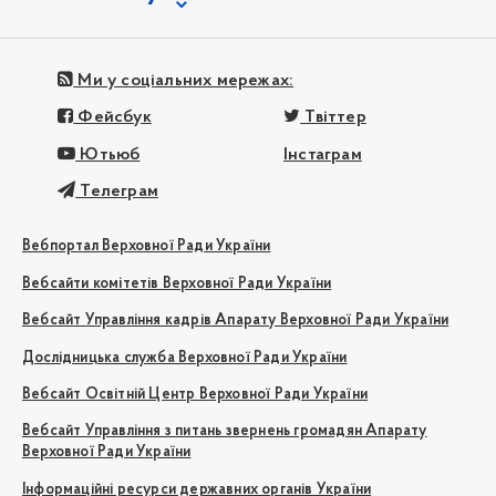
Ми у соціальних мережах:
Фейсбук
Твіттер
Ютьюб
Інстаграм
Телеграм
Вебпортал Верховної Ради України
Вебсайти комітетів Верховної Ради України
Вебсайт Управління кадрів Апарату Верховної Ради України
Дослідницька служба Верховної Ради України
Вебсайт Освітній Центр Верховної Ради України
Вебсайт Управління з питань звернень громадян Апарату
Верховної Ради України
Інформаційні ресурси державних органів України