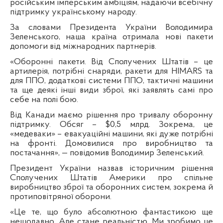
російським імперським амбіціям, надаючи всебічну
підтримку українському народу.
За словами Президента України Володимира
Зеленського, наша країна отримала нові пакети
допомоги від міжнародних партнерів.
«Оборонні пакети. Від Сполучених Штатів – це
артилерія, потрібні снаряди, ракети для
HIMARS та
для ППО, додаткові системи ППО, тактичні машини
та ще деякі інші види зброї, які заявлять самі про
себе на полі бою.
Від Канади маємо рішення про тривалу оборонну
підтримку. Обсяг – $0,5 млрд. Зокрема, це
«медеваки» – евакуаційні машини, які дуже потрібні
на фронті. Домовилися про виробництво та
постачання», — повідомив Володимир Зеленський.
Президент України назвав історичним рішення
Сполучених Штатів Америки про спільне
виробництво зброї та оборонних систем, зокрема й
протиповітряної оборони.
«Це те, що було абсолютною фантастикою ще
нещодавно. Але стане реальністю. Ми зробимо це