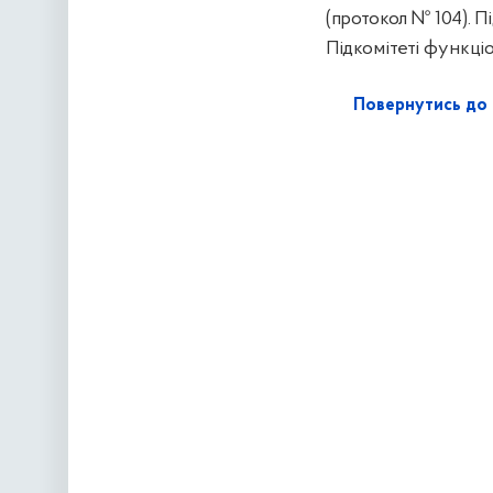
(протокол № 104). П
Підкомітеті функціо
Повернутись до 