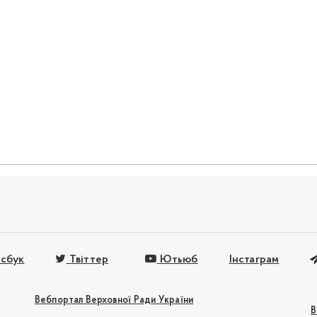
сбук
Твіттер
Ютьюб
Інстаграм
Вебпортал Верховної Ради України
В