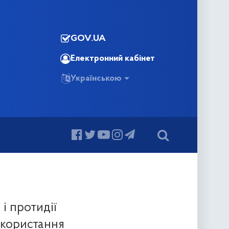
GOV.UA
Електронний кабінет
Українською
і протидії
икористання