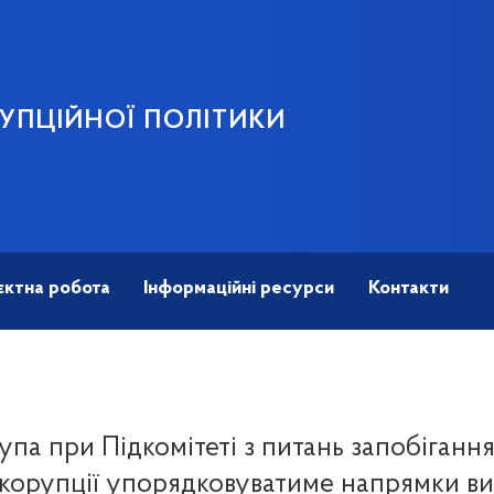
УПЦІЙНОЇ ПОЛІТИКИ
єктна робота
Інформаційні ресурси
Контакти
упа при Підкомітеті з питань запобігання 
 корупції упорядковуватиме напрямки в