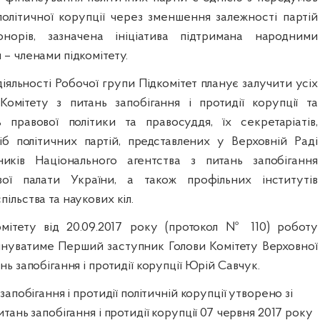
олітичної корупції через зменшення залежності партій
норів
, зазначена ініціатива підтримана народними
 – членами підкомітету.
іяльності Робочої групи Підкомітет планує залучити усіх
омітету з питань запобігання і протидії корупції та
 правової політики та правосуддя, їх секретаріатів,
б політичних партій, представлених у Верховній Раді
ників Національного агентства з питань запобігання
ової палати України, а також профільних інститутів
ільства та наукових кіл.
мітету від 20.09.2017 року (протокол № 110) роботу
инуватиме Перший заступник Голови Комітету Верховної
нь запобігання і протидії корупції Юрій Савчук.
запобігання і протидії політичній корупції утворено зі
итань запобігання і протидії корупції 07 червня 2017 року