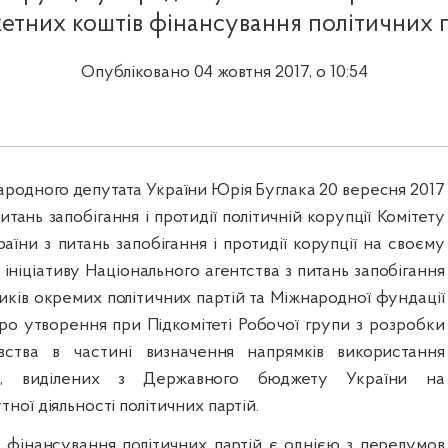
тних коштів фінансування політичних 
Опубліковано 04 жовтня 2017, о 10:54
ародного депутата України
Юрія
Буглака
20 вересня 2017
итань запобігання і протидії політичній корупції Комітету
аїни з питань запобігання і протидії корупції на своєму
 ініціативу Національного агентства з питань запобігання
ників окремих політичних партій та Міжнародної фундації
ро утворення при Підкомітеті Робочої групи
з розробки
авства в частині
визначення напрямків використання
в, виділених з Державного бюджету України на
ної діяльності політичних партій.
 фінансування політичних партій є однією з передумов