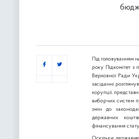
бюдже
Під головуванням н
Поділитись
року Підкомітет з п
Верховної Ради Укр
засіданні розглянув
корупції, представ
виборчих систем п
змін до законод
державних кошті
фінансування статут
Оскільки державне