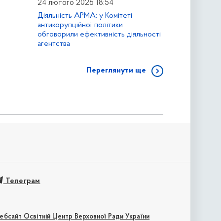
24 лютого 2026 18:54
Діяльність АРМА: у Комітеті
антикорупційної політики
обговорили ефективність діяльності
агентства
Переглянути ще
Телеграм
ебсайт Освітній Центр Верховної Ради України