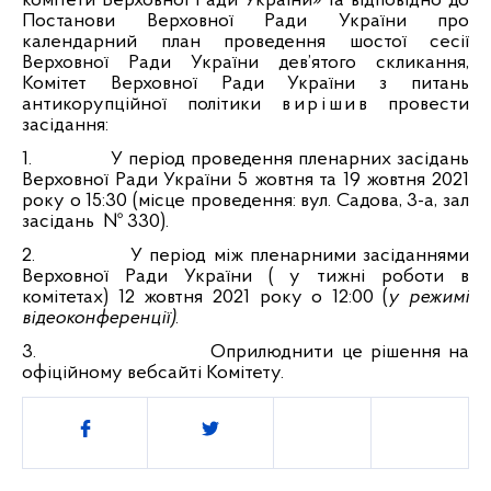
комітети Верховної Ради України» та відповідно до
Постанови Верховної Ради України про
календарний план проведення шостої сесії
Верховної Ради України дев’ятого скликання,
Комітет Верховної Ради України з питань
антикорупційної політики
виріши
в
провести
засідання:
1.
У період проведення пленарних засідань
Верховної Ради України
5 жовтня та 19 жовтня 2021
року
о 15:30
(місце проведення: вул. Садова, 3-а, зал
засідань
№ 330).
2.
У період між пленарними засіданнями
Верховної Ради України ( у тижні роботи в
комітетах)
12 жовтня 2021 року о 12:00
(
у режимі
відеоконференції)
.
3.
Оприлюднити це рішення на
офіційному вебсайті Комітету.
Поділитись