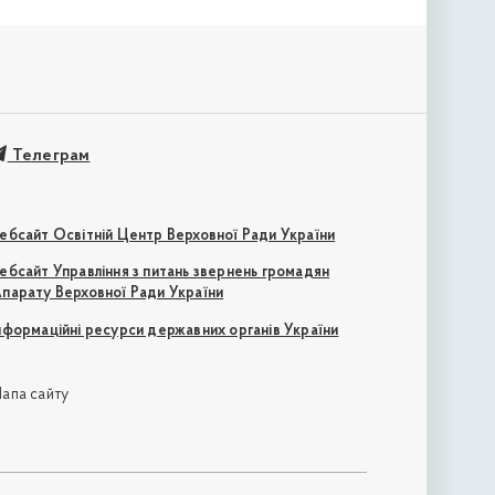
Телеграм
ебсайт Освітній Центр Верховної Ради України
ебсайт Управління з питань звернень громадян
парату Верховної Ради України
нформаційні ресурси державних органів України
апа сайту