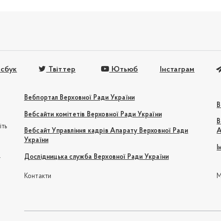
сбук
Твіттер
Ютьюб
Інстаграм
Вебпортал Верховної Ради України
В
Вебсайти комітетів Верховної Ради України
В
іть
Вебсайт Управління кадрів Апарату Верховної Ради
А
України
І
e
Дослідницька служба Верховної Ради України
Контакти
М