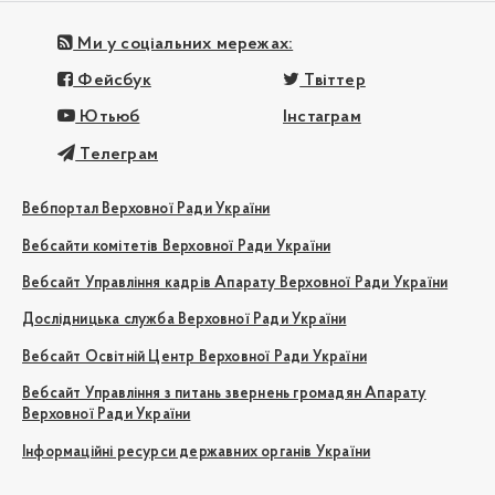
Ми у соціальних мережах:
Фейсбук
Твіттер
Ютьюб
Інстаграм
Телеграм
Вебпортал Верховної Ради України
Вебсайти комітетів Верховної Ради України
Вебсайт Управління кадрів Апарату Верховної Ради України
Дослідницька служба Верховної Ради України
Вебсайт Освітній Центр Верховної Ради України
Вебсайт Управління з питань звернень громадян Апарату
Верховної Ради України
Інформаційні ресурси державних органів України