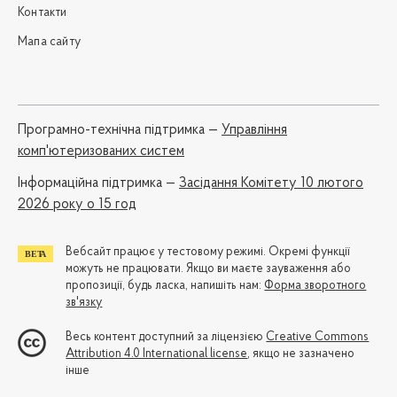
Контакти
Мапа сайту
Програмно-технічна підтримка —
Управління
комп'ютеризованих систем
Iнформаційна підтримка —
Засідання Комітету 10 лютого
2026 року о 15 год
Вебсайт працює у тестовому режимі. Окремі функції
можуть не працювати. Якщо ви маєте зауваження або
пропозиції, будь ласка, напишіть нам:
Форма зворотного
зв'язку
Весь контент доступний за ліцензією
Creative Commons
Attribution 4.0 International license
, якщо не зазначено
інше