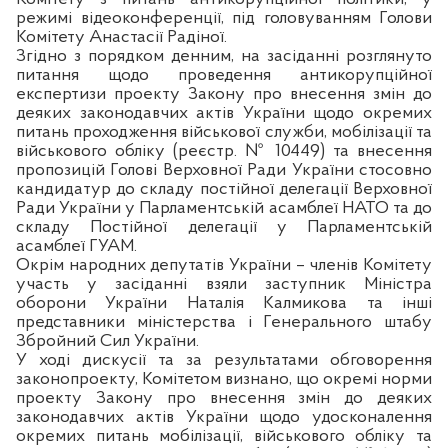
режимі відеоконференції, під головуванням Голови
Комітету Анастасії Радіної.
Згідно з порядком денним, на засіданні розглянуто
питання щодо проведення антикорупційної
експертизи п
роекту Закону про внесення змін до
деяких законодавчих актів України щодо окремих
питань проходження військової служби, мобілізації та
військового обліку (реєстр. № 10449)
та внесення
пропозицій Голові Верховної Ради України стосовно
кандидатур до складу постійної делегації Верховної
Ради України у Парламентській асамблеї НАТО та
до
складу Постійної делегації у Парламентській
асамблеї ГУАМ.
Окрім народних депутатів України – членів Комітету
участь у засіданні взяли заступник Міністра
оборони України Наталія Калмикова та інші
представники міністерства і Генерального штабу
Збройний Сил України.
У ході дискусії та за результатами обговорення
законопроекту, Комітетом визнано, що окремі норми
проекту Закону про внесення змін до деяких
законодавчих актів України щодо удосконалення
окремих питань мобілізації, військового обліку та