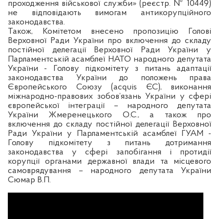
проходження військової служби» (реєстр. № 10449)
не відповідають вимогам антикорупційного
законодавства.
Також, Комітетом внесено пропозицію Голові
Верховної Ради України про включення до складу
постійної делегації Верховної Ради України у
Парламентській асамблеї НАТО народного депутата
України - Голову підкомітету з питань адаптації
законодавства України до положень права
Європейського Союзу (acquis ЄС), виконання
міжнародно-правових зобов’язань України у сфері
європейської інтеграції – народного депутата
України
Жмеренецького О.С., а також про
включення до складу постійної делегації Верховної
Ради України у Парламентській асамблеї ГУАМ -
Голову підкомітету з питань дотримання
законодавства у сфері запобігання і протидії
корупції органами державної влади та місцевого
самоврядування – народного депутата України
Сюмар В.П.