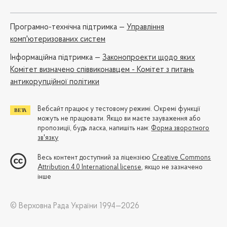
Програмно-технічна підтримка —
Управління
комп'ютеризованих систем
Iнформаційна підтримка —
Законопроекти щодо яких
Комітет визначено співвиконавцем - Комітет з питань
антикорупційної політики
Вебсайт працює у тестовому режимі. Окремі функції
можуть не працювати. Якщо ви маєте зауваження або
пропозиції, будь ласка, напишіть нам:
Форма зворотного
зв'язку
Весь контент доступний за ліцензією
Creative Commons
Attribution 4.0 International license
, якщо не зазначено
інше
© Верховна Рада України 1994—2026