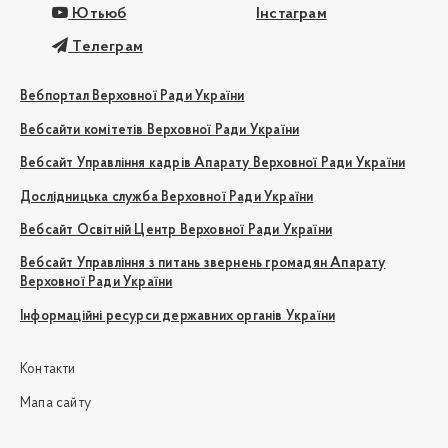
Ютьюб
Інстаграм
Телеграм
Вебпортал Верховної Ради України
Вебсайти комітетів Верховної Ради України
Вебсайт Управління кадрів Апарату Верховної Ради України
Дослідницька служба Верховної Ради України
Вебсайт Освітній Центр Верховної Ради України
Вебсайт Управління з питань звернень громадян Апарату
Верховної Ради України
Інформаційні ресурси державних органів України
Контакти
Мапа сайту