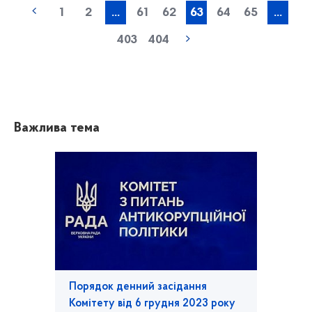
1
2
...
61
62
63
64
65
...
403
404
Важлива тема
Порядок денний засідання
Комітету від 6 грудня 2023 року