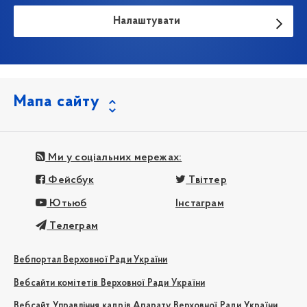
Налаштувати
Мапа сайту
Ми у соціальних мережах:
Фейсбук
Твіттер
Ютьюб
Інстаграм
Телеграм
Вебпортал Верховної Ради України
Вебсайти комітетів Верховної Ради України
Вебсайт Управління кадрів Апарату Верховної Ради України