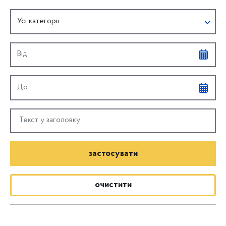
Усі категорії
oчистити