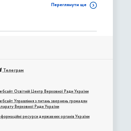
Переглянути ще
Телеграм
ебсайт Освітній Центр Верховної Ради України
ебсайт Управління з питань звернень громадян
парату Верховної Ради України
нформаційні ресурси державних органів України