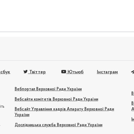
сбук
Твіттер
Ютьюб
Інстаграм
Вебпортал Верховної Ради України
В
Вебсайти комітетів Верховної Ради України
В
іть
Вебсайт Управління кадрів Апарату Верховної Ради
А
України
І
e
Дослідницька служба Верховної Ради України