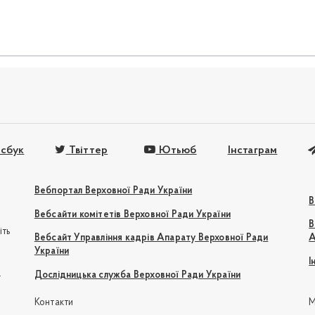
сбук
Твіттер
Ютьюб
Інстаграм
Вебпортал Верховної Ради України
В
Вебсайти комітетів Верховної Ради України
В
іть
Вебсайт Управління кадрів Апарату Верховної Ради
А
України
І
e
Дослідницька служба Верховної Ради України
Контакти
М