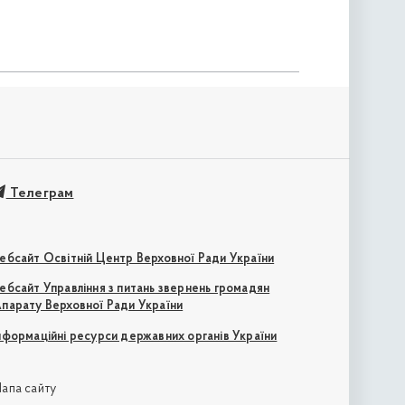
Телеграм
ебсайт Освітній Центр Верховної Ради України
ебсайт Управління з питань звернень громадян
парату Верховної Ради України
нформаційні ресурси державних органів України
апа сайту