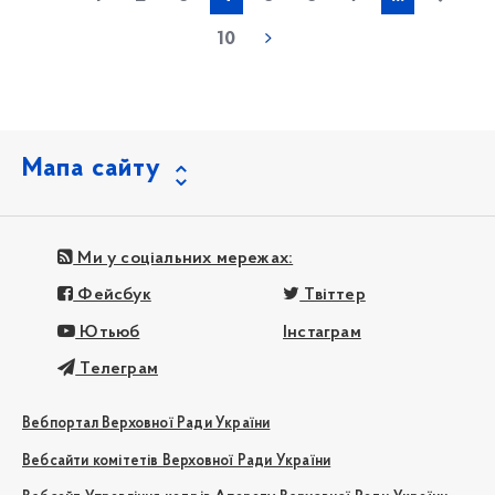
10
Мапа сайту
Ми у соціальних мережах:
Фейсбук
Твіттер
Ютьюб
Інстаграм
Телеграм
Вебпортал Верховної Ради України
Вебсайти комітетів Верховної Ради України