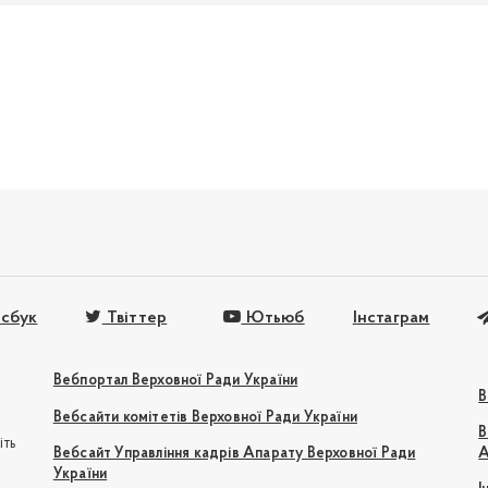
сбук
Твіттер
Ютьюб
Інстаграм
Вебпортал Верховної Ради України
В
Вебсайти комітетів Верховної Ради України
В
іть
Вебсайт Управління кадрів Апарату Верховної Ради
А
України