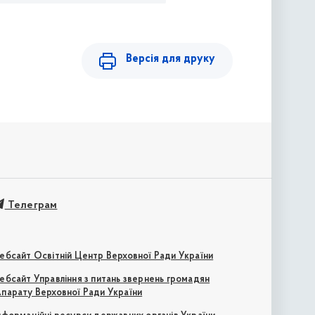
Версія для друку
Телеграм
ебсайт Освітній Центр Верховної Ради України
ебсайт Управління з питань звернень громадян
парату Верховної Ради України