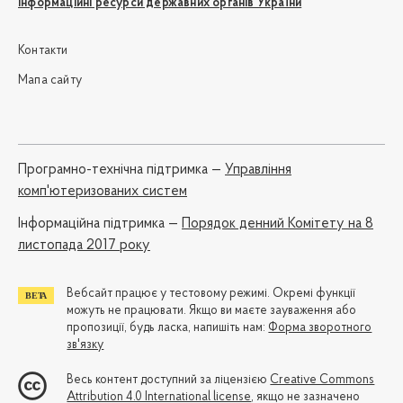
Інформаційні ресурси державних органів України
Контакти
Мапа сайту
Програмно-технічна підтримка —
Управління
комп'ютеризованих систем
Iнформаційна підтримка —
Порядок денний Комітету на 8
листопада 2017 року
Вебсайт працює у тестовому режимі. Окремі функції
можуть не працювати. Якщо ви маєте зауваження або
пропозиції, будь ласка, напишіть нам:
Форма зворотного
зв'язку
Весь контент доступний за ліцензією
Creative Commons
Attribution 4.0 International license
, якщо не зазначено