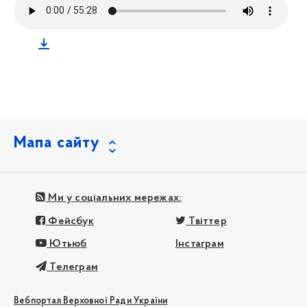
Мапа сайту
Ми у соціальних мережах:
Фейсбук
Твіттер
Ютьюб
Інстаграм
Телеграм
Вебпортал Верховної Ради України