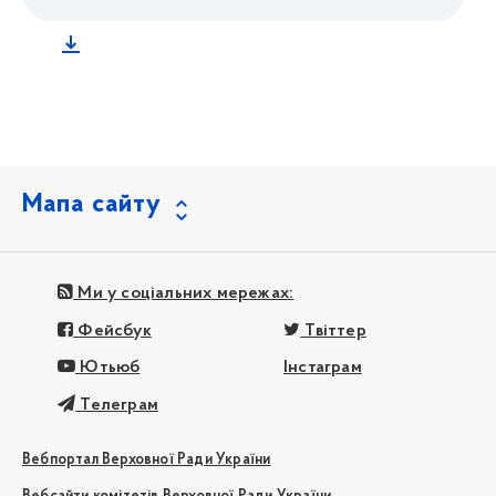
Мапа сайту
Ми у соціальних мережах:
Фейсбук
Твіттер
Ютьюб
Інстаграм
Телеграм
Вебпортал Верховної Ради України