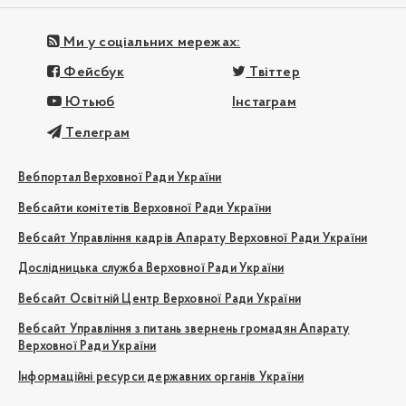
Ми у соціальних мережах:
Фейсбук
Твіттер
Ютьюб
Інстаграм
Телеграм
Вебпортал Верховної Ради України
Вебсайти комітетів Верховної Ради України
Вебсайт Управління кадрів Апарату Верховної Ради України
Дослідницька служба Верховної Ради України
Вебсайт Освітній Центр Верховної Ради України
Вебсайт Управління з питань звернень громадян Апарату
Верховної Ради України
Інформаційні ресурси державних органів України