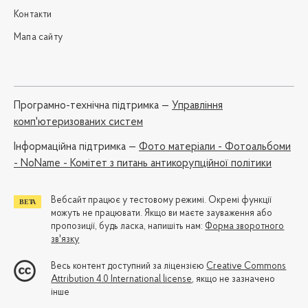
Контакти
Мапа сайту
Програмно-технічна підтримка —
Управління
комп'ютеризованих систем
Iнформаційна підтримка —
Фото матеріали - Фотоальбоми
- NoName - Комітет з питань антикорупційної політики
Вебсайт працює у тестовому режимі. Окремі функції
можуть не працювати. Якщо ви маєте зауваження або
пропозиції, будь ласка, напишіть нам:
Форма зворотного
зв'язку
Весь контент доступний за ліцензією
Creative Commons
Attribution 4.0 International license
, якщо не зазначено
інше