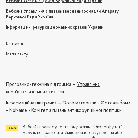
Вебсайт Освітній Центр Верховної Ради України
Вебсайт Управління з питань звернень громадян Апарату
Верховної Ради України
Інформаційні ресурси державних органів України
Контакти
Мапа сайту
Програмно-технічна підтримка —
Управління
комп'ютеризованих систем
Iнформаційна підтримка —
Фото матеріали - Фотоальбоми
- NoName - Комітет з питань антикорупційної політики
Вебсайт працює у тестовому режимі. Окремі функції
можуть не працювати. Якщо ви маєте зауваження або